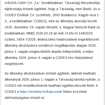
A BUDA-CASH Zrt. „f.a.” (továbbiakban: Társaság) felszámolója
tájékoztatja érintett ügyfeleit, hogy a Társaság, mint Átadó, és a
CODEX Értéktár Zrt. (székhely: 2092 Budakeszi, Kagyló utca 1-
3., a továbbiakban: CODEX), mint az állomány átvevője között
2025. december 18. napján létrejött, a Magyar Nemzeti Bank (a
továbbiakban: MNB) 2026.03.18-án kelt, H-EN-III-144/2026.
számú, 3434-7/2026. iktatószámú határozatával engedélyezett
állomány-átruházásra vonatkozó megállapodás alapján 2026.
június 1. napján megkezdődött átadás befejeződött, a teljes
állomány 2026. június 4. napján a CODEX-hez hiánytalanul
megérkezett.
Az állomány-átruházásban érintett ügyfelek, akiknek kiadható
állományát 2026. június 1. napján a Társaság tartotta nyilván, a
CODEX-nél rendelkezhetnek kiadható ügyféleszközeik felett. A
CODEX a
https://ertektar.hu/kapcsolat/
linken közzétett
elérhetőségeken érhető el.