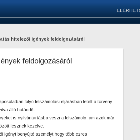
ELÉRHET
atás hitelezői igények feldolgozásáról
gények feldolgozásáról
apcsolatban folyó felszámolási eljárásban letelt a törvény
itva álló határidő.
nyeket is nyilvántartásba veszi a felszámoló, ám azok már
özött lesznek kezelve.
zői igényt benyújtó személyt hogy több ezres