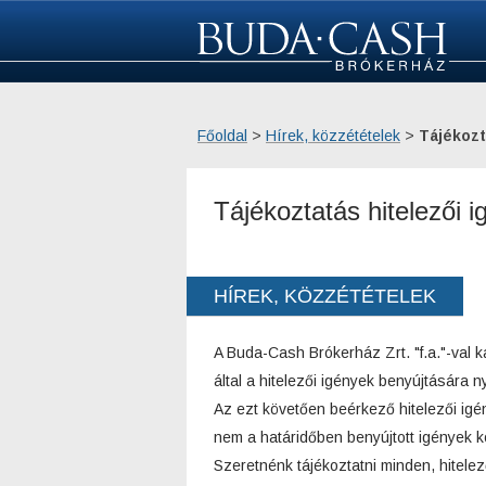
Főoldal
­ > ­
Hírek, közzétételek
­ > ­
Tájékozt
Tájékoztatás hitelezői i
HÍREK, KÖZZÉTÉTELEK
A Buda-Cash Brókerház Zrt. "f.a."-val k
által a hitelezői igények benyújtására ny
Az ezt követően beérkező hitelezői igé
nem a határidőben benyújtott igények k
Szeretnénk tájékoztatni minden, hitele