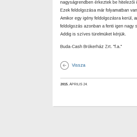
nagyságrendben érkeztek be hitelezői 
Ezek feldolgozása már folyamatban van
Amikor egy igény feldolgozásra kerül, ar
feldolgozás azonban a fenti igen nagy 
Addig is szíves türelmüket kérjük.
Buda-Cash Brókerház Zrt. "f.a."
Vissza
2015.
ÁPRILIS 24.