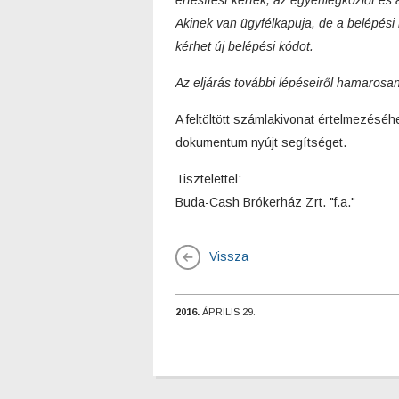
értesítést kértek, az egyenlegközlőt és
Akinek van ügyfélkapuja, de a belépési k
kérhet új belépési kódot.
Az eljárás további lépéseiről hamarosan
A feltöltött számlakivonat értelmezésé
dokumentum nyújt segítséget.
Tisztelettel:
Buda-Cash Brókerház Zrt. "f.a."
Vissza
2016.
ÁPRILIS 29.