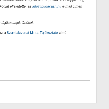
 a számlakivonatot a jövő héten, postai úton kapják meg.
ódját elfelejtette, az
info@budacash.hu
e-mail címen
 tájékoztatjuk Önöket.
hez a
Számlakivonat Minta Tájékoztató
című