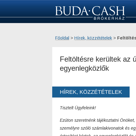
Főoldal
­ > ­
Hírek, közzétételek
­ > ­
Feltölté
Feltöltésre kerültek az
egyenlegközlők
HÍREK, KÖZZÉTÉTELEK
Tisztelt Ügyfeleink!
Ezúton szeretnénk tájékoztatni Önöket, 
személyre szóló számlakivonatok és e