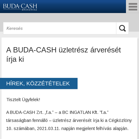
A BUDA-CASH üzletrész árverését
írja ki
HÍREK, KÖZZÉTÉTELEK
Tisztelt Ügyfelek!
A BUDA-CASH Zrt. „f.a.” – a BC INGATLAN Kft. ”f.a.”
társaságban fennálló – üzletrész árverését írja ki a Cégközlöny
10. számában, 2021.03.11. napján megjelent felhívás alapján.