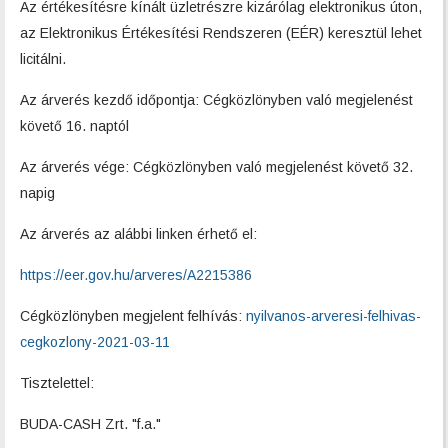
Az értékesítésre kínált üzletrészre kizárólag elektronikus úton,
az Elektronikus Értékesítési Rendszeren (EÉR) keresztül lehet
licitálni.
Az árverés kezdő időpontja: Cégközlönyben való megjelenést
követő 16. naptól
Az árverés vége: Cégközlönyben való megjelenést követő 32.
napig
Az árverés az alábbi linken érhető el:
https://eer.gov.hu/arveres/A2215386
Cégközlönyben megjelent felhívás:
nyilvanos-arveresi-felhivas-
cegkozlony-2021-03-11
Tisztelettel:
BUDA-CASH Zrt. "f.a."