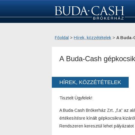
Főoldal
­ > ­
Hírek, közzétételek
­ > ­
A Buda-C
A Buda-Cash gépkocsik á
HÍREK, KÖZZÉTÉTELEK
Tisztelt Ügyfelek!
A Buda-Cash Brókerház Zrt. „f.a” az alá
értékesítésre kínált gépkocsikra kizáró
Rendszeren keresztül lehet pályázatot 