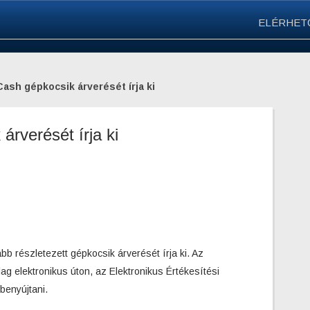
ELÉRHET
ash gépkocsik árverését írja ki
rverését írja ki
bb részletezett gépkocsik árverését írja ki. Az
lag elektronikus úton, az Elektronikus Értékesítési
benyújtani.