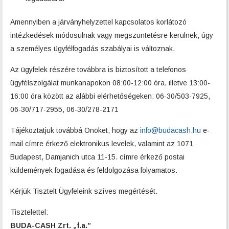
Amennyiben a járványhelyzettel kapcsolatos korlátozó
intézkedések módosulnak vagy megszüntetésre kerülnek, úgy
a személyes ügyfélfogadás szabályai is változnak.
Az ügyfelek részére továbbra is biztosított a telefonos
ügyfélszolgálat munkanapokon 08:00-12:00 óra, illetve 13:00-
16:00 óra között az alábbi elérhetőségeken: 06-30/503-7925,
06-30/717-2955, 06-30/278-2171
Tájékoztatjuk továbbá Önöket, hogy az
info@budacash.hu
e-
mail címre érkező elektronikus levelek, valamint az 1071
Budapest, Damjanich utca 11-15. címre érkező postai
küldemények fogadása és feldolgozása folyamatos.
Kérjük Tisztelt Ügyfeleink szíves megértését.
Tisztelettel:
BUDA-CASH Zrt. „f.a.”