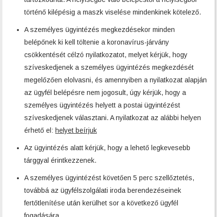
történő kilépésig a maszk viselése mindenkinek kötelező.
A személyes ügyintézés megkezdésekor minden
belépőnek ki kell töltenie a koronavírus-járvány
csökkentését célzó nyilatkozatot, melyet kérjük, hogy
szíveskedjenek a személyes ügyintézés megkezdését
megelőzően elolvasni, és amennyiben a nyilatkozat alapján
az ügyfél belépésre nem jogosult, úgy kérjük, hogy a
személyes ügyintézés helyett a postai ügyintézést
szíveskedjenek választani. A nyilatkozat az alábbi helyen
érhető el:
helyet beírjuk
Az ügyintézés alatt kérjük, hogy a lehető legkevesebb
tárggyal érintkezzenek.
A személyes ügyintézést követően 5 perc szellőztetés,
továbbá az ügyfélszolgálati iroda berendezéseinek
fertőtlenítése után kerülhet sor a következő ügyfél
fogadására.