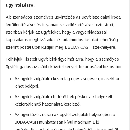
ügyintézésre
.
A biztonságos személyes ügyintézés az ügyfélszolgálati iroda
fertőtlenítésével és folyamatos szellőztetésével biztosított,
azonban kérjük az ügyfeleket, hogy a vagyonkiadással
kapcsolatos megbízásokat és adatmódosításokat lehetőség
szerint postai úton küldjék meg a BUDA-CASH székhelyére.
Felhívjuk Tisztelt Ügyfeleink figyelmét arra, hogy a személyes
ügyfélfogadás az alábbi követelmények betartásával biztosított:
Az ügyfélszolgálatra kizárólag egészségesen, maszkban
lehet belépni.
Az ügyfélszolgálatra történő belépéskor a kihelyezett
kézfertőtlenítő használata kötelező.
Az ügyintézés során az ügyfélszolgálati helyiségben a
BUDA-CASH munkatársán kívül maximum 1 fő
tartózkodhat. A helyiségbe való belépéstől a helyiségből